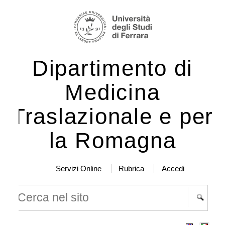
lta
rumenti
rsonali
ntenuti.
Dipartimento di
lta
a
Medicina
vigazione
Traslazionale e per
la Romagna
Servizi Online
Rubrica
Accedi
rca nel sito
cerca