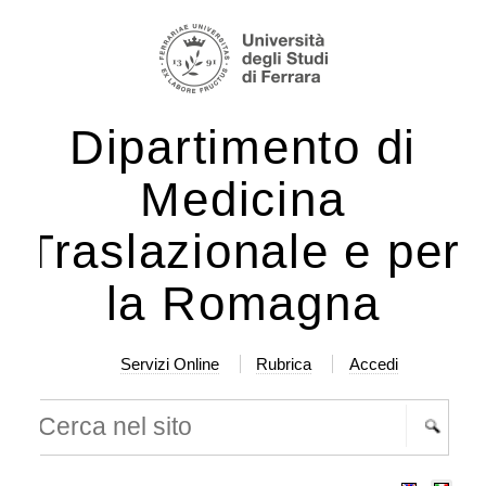
lta
rumenti
rsonali
ntenuti.
Dipartimento di
lta
a
Medicina
vigazione
Traslazionale e per
la Romagna
Servizi Online
Rubrica
Accedi
rca nel sito
cerca